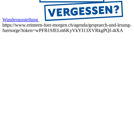
Wanderausstellung
https://www.erinnern-fuer-morgen.ch/agenda/gespraech-und-lesung-
fuersorge?token=wPFB19JELm6KyVkYI13XVRkgPQf-4iXA