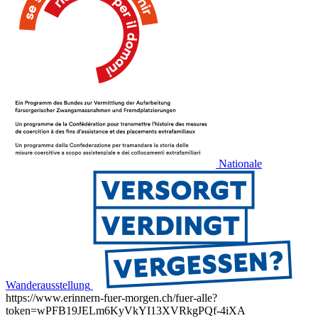
Nationale
Wanderausstellung
https://www.erinnern-fuer-morgen.ch/fuer-alle?
token=wPFB19JELm6KyVkYI13XVRkgPQf-4iXA