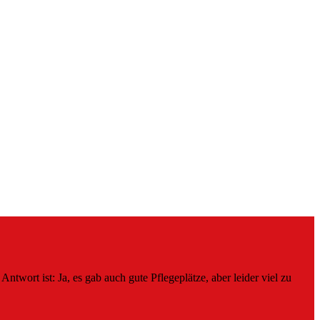
ntwort ist: Ja, es gab auch gute Pflegeplätze, aber leider viel zu