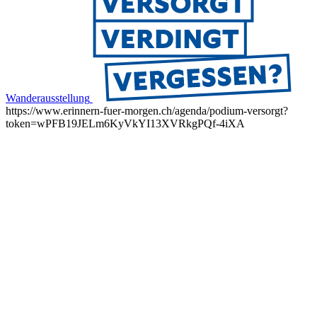
Wanderausstellung
https://www.erinnern-fuer-morgen.ch/agenda/podium-versorgt?
token=wPFB19JELm6KyVkYI13XVRkgPQf-4iXA