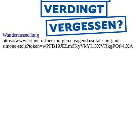
Wanderausstellung
https://www.erinnern-fuer-morgen.ch/agenda/sofalesung-mit-
simone-stolz?token=wPFB19JELm6KyVkYI13XVRkgPQf-4iXA