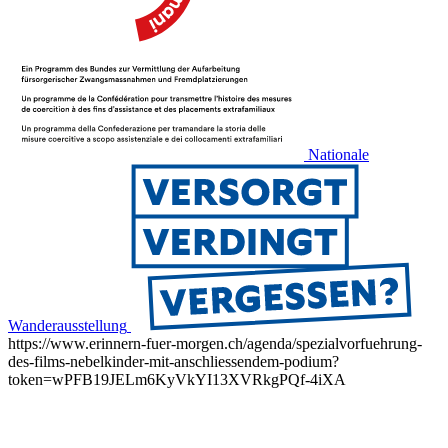
Nationale
Wanderausstellung
https://www.erinnern-fuer-morgen.ch/agenda/spezialvorfuehrung-
des-films-nebelkinder-mit-anschliessendem-podium?
token=wPFB19JELm6KyVkYI13XVRkgPQf-4iXA