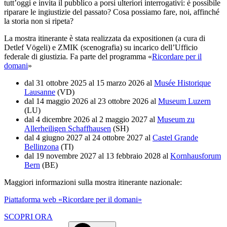
tutt’oggi e invita il pubblico a porsi ulteriori interrogativi: è possibile
riparare le ingiustizie del passato? Cosa possiamo fare, noi, affinché
la storia non si ripeta?
La mostra itinerante è stata realizzata da expositionen (a cura di
Detlef Vögeli) e ZMIK (scenografia) su incarico dell’Ufficio
federale di giustizia. Fa parte del programma
«
Ricordare per il
domani
»
dal 31 ottobre 2025 al 15 marzo 2026 al
Musée Historique
Lausanne
(VD)
dal 14 maggio 2026 al 23 ottobre 2026 al
Museum Luzern
(LU)
dal 4 dicembre 2026 al 2 maggio 2027 al
Museum zu
Allerheiligen Schaffhausen
(SH)
dal 4
giugno
2027 al 24 ottobre 2027 al
Castel Grande
Bellinzona
(TI)
dal 19 novembre 2027 al 13 febbraio 2028 al
Kornhausforum
Bern
(BE)
Maggiori informazioni sulla mostra itinerante nazionale:
Piattaforma web «Ricordare per il domani»
SCOPRI ORA