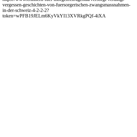
vergessen-geschichten-von-fuersorgerischen-zwangsmassnahmen-
in-der-schweiz-4-2-2-2?
token=wPFB19JELm6KyVkYI13XVRkgPQf-4iXA