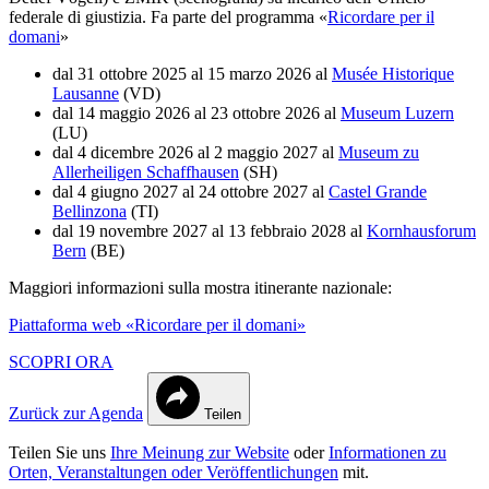
federale di giustizia. Fa parte del programma
«
Ricordare per il
domani
»
dal 31 ottobre 2025 al 15 marzo 2026 al
Musée Historique
Lausanne
(VD)
dal 14 maggio 2026 al 23 ottobre 2026 al
Museum Luzern
(LU)
dal 4 dicembre 2026 al 2 maggio 2027 al
Museum zu
Allerheiligen Schaffhausen
(SH)
dal 4
giugno
2027 al 24 ottobre 2027 al
Castel Grande
Bellinzona
(TI)
dal 19 novembre 2027 al 13 febbraio 2028 al
Kornhausforum
Bern
(BE)
Maggiori informazioni sulla mostra itinerante nazionale:
Piattaforma web «Ricordare per il domani»
SCOPRI ORA
Zurück zur Agenda
Teilen
Teilen Sie uns
Ihre Meinung zur Website
oder
Informationen zu
Orten, Veranstaltungen oder Veröffentlichungen
mit.