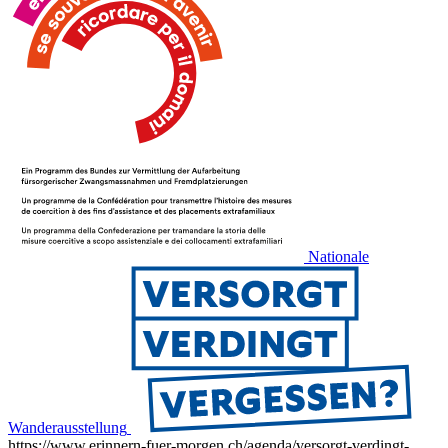
Nationale
Wanderausstellung
https://www.erinnern-fuer-morgen.ch/agenda/versorgt-verdingt-