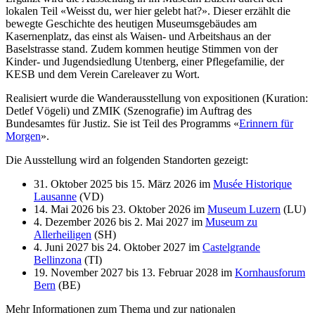
lokalen Teil «Weisst du, wer hier gelebt hat?». Dieser erzählt die
bewegte Geschichte des heutigen Museumsgebäudes am
Kasernenplatz, das einst als Waisen- und Arbeitshaus an der
Baselstrasse stand. Zudem kommen heutige Stimmen von der
Kinder- und Jugendsiedlung Utenberg, einer Pflegefamilie, der
KESB und dem Verein Careleaver zu Wort.
Realisiert wurde die Wanderausstellung von expositionen (Kuration:
Detlef Vögeli) und ZMIK (Szenografie) im Auftrag des
Bundesamtes für Justiz. Sie ist Teil des Programms «
Erinnern für
Morgen
».
Die Ausstellung wird an folgenden Standorten gezeigt:
31. Oktober 2025 bis 15. März 2026 im
Musée Historique
Lausanne
(VD)
14. Mai 2026 bis 23. Oktober 2026 im
Museum Luzern
(LU)
4. Dezember 2026 bis 2. Mai 2027 im
Museum zu
Allerheiligen
(SH)
4. Juni 2027 bis 24. Oktober 2027 im
Castelgrande
Bellinzona
(TI)
19. November 2027 bis 13. Februar 2028 im
Kornhausforum
Bern
(BE)
Mehr Informationen zum Thema und zur nationalen