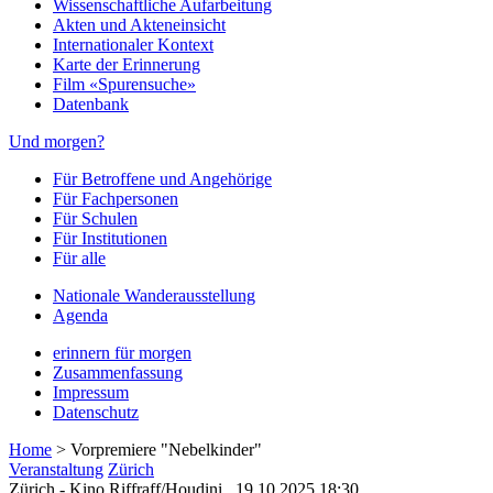
Wissenschaftliche Aufarbeitung
Akten und Akteneinsicht
Internationaler Kontext
Karte der Erinnerung
Film «Spurensuche»
Datenbank
Und morgen?
Für Betroffene und Angehörige
Für Fachpersonen
Für Schulen
Für Institutionen
Für alle
Nationale Wanderausstellung
Agenda
erinnern für morgen
Zusammenfassung
Impressum
Datenschutz
Home
>
Vorpremiere "Nebelkinder"
Veranstaltung
Zürich
Zürich - Kino Riffraff/Houdini,
19.10.2025 18:30