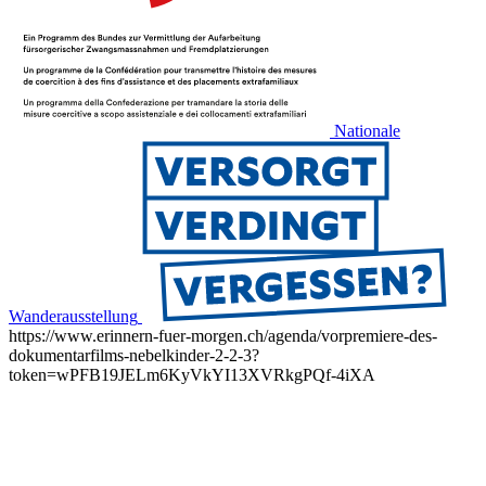
Nationale
Wanderausstellung
https://www.erinnern-fuer-morgen.ch/agenda/vorpremiere-des-
dokumentarfilms-nebelkinder-2-2-3?
token=wPFB19JELm6KyVkYI13XVRkgPQf-4iXA