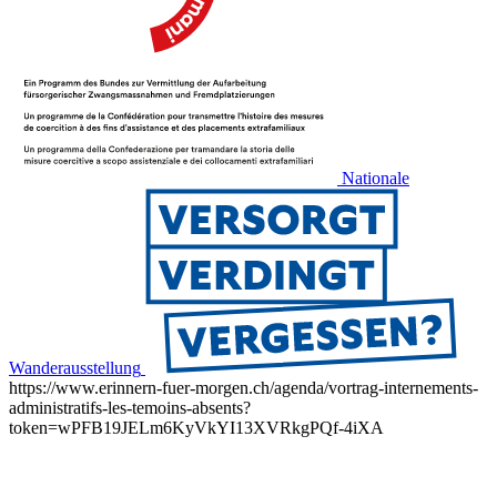
Nationale
Wanderausstellung
https://www.erinnern-fuer-morgen.ch/agenda/vortrag-internements-
administratifs-les-temoins-absents?
token=wPFB19JELm6KyVkYI13XVRkgPQf-4iXA