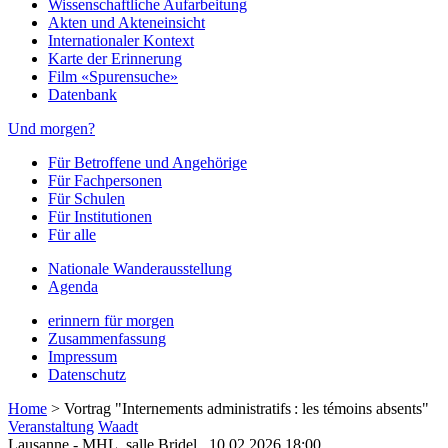
Wissenschaftliche Aufarbeitung
Akten und Akteneinsicht
Internationaler Kontext
Karte der Erinnerung
Film «Spurensuche»
Datenbank
Und morgen?
Für Betroffene und Angehörige
Für Fachpersonen
Für Schulen
Für Institutionen
Für alle
Nationale Wanderausstellung
Agenda
erinnern für morgen
Zusammenfassung
Impressum
Datenschutz
Home
>
Vortrag "Internements administratifs : les témoins absents"
Veranstaltung
Waadt
Lausanne - MHL, salle Bridel,
10.02.2026 18:00