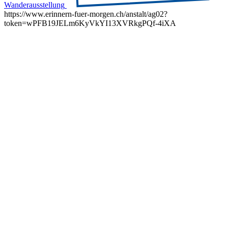
Wanderausstellung
https://www.erinnern-fuer-morgen.ch/anstalt/ag02?
token=wPFB19JELm6KyVkYI13XVRkgPQf-4iXA