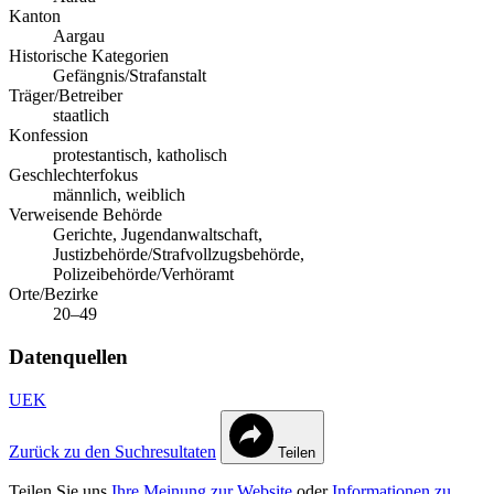
Kanton
Aargau
Historische Kategorien
Gefängnis/Strafanstalt
Träger/Betreiber
staatlich
Konfession
protestantisch, katholisch
Geschlechterfokus
männlich, weiblich
Verweisende Behörde
Gerichte, Jugendanwaltschaft,
Justizbehörde/Strafvollzugsbehörde,
Polizeibehörde/Verhöramt
Orte/Bezirke
20–49
Datenquellen
UEK
Zurück zu den Suchresultaten
Teilen
Teilen Sie uns
Ihre Meinung zur Website
oder
Informationen zu