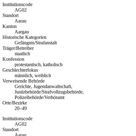
Institutionscode
AG02
Standort
Aarau
Kanton
Aargau
Historische Kategorien
Gefängnis/Strafanstalt
Träger/Betreiber
staatlich
Konfession
protestantisch, katholisch
Geschlechterfokus
männlich, weiblich
Verweisende Behörde
Gerichte, Jugendanwaltschaft,
Justizbehörde/Strafvollzugsbehörde,
Polizeibehörde/Verhöramt
Orte/Bezirke
20–49
Institutionscode
AG02
Standort
Aarau