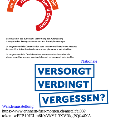
Nationale
Wanderausstellung
https://www.erinnern-fuer-morgen.ch/anstalt/ai03?
token=wPFB19JELm6KyVkYI13XVRkgPQf-4iXA