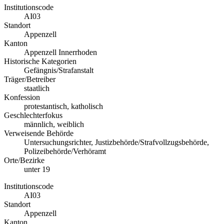
Institutionscode
AI03
Standort
Appenzell
Kanton
Appenzell Innerrhoden
Historische Kategorien
Gefängnis/Strafanstalt
Träger/Betreiber
staatlich
Konfession
protestantisch, katholisch
Geschlechterfokus
männlich, weiblich
Verweisende Behörde
Untersuchungsrichter, Justizbehörde/Strafvollzugsbehörde,
Polizeibehörde/Verhöramt
Orte/Bezirke
unter 19
Institutionscode
AI03
Standort
Appenzell
Kanton