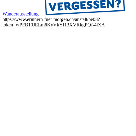
Wanderausstellung
https://www.erinnern-fuer-morgen.ch/anstalt/be08?
token=wPFB19JELm6KyVkYI13XVRkgPQf-4iXA