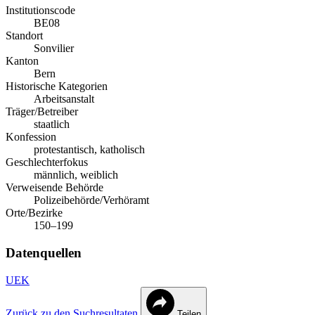
Institutionscode
BE08
Standort
Sonvilier
Kanton
Bern
Historische Kategorien
Arbeitsanstalt
Träger/Betreiber
staatlich
Konfession
protestantisch, katholisch
Geschlechterfokus
männlich, weiblich
Verweisende Behörde
Polizeibehörde/Verhöramt
Orte/Bezirke
150–199
Datenquellen
UEK
Zurück zu den Suchresultaten
Teilen