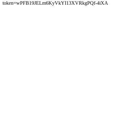
token=wPFB19JELm6KyVkYI13XVRkgPQf-4iXA