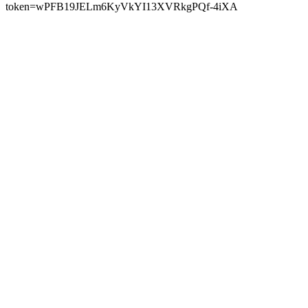
token=wPFB19JELm6KyVkYI13XVRkgPQf-4iXA