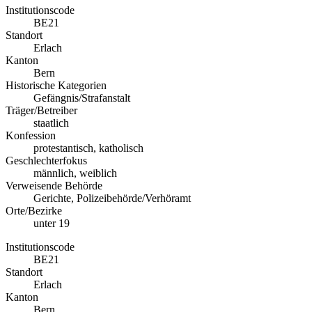
Institutionscode
BE21
Standort
Erlach
Kanton
Bern
Historische Kategorien
Gefängnis/Strafanstalt
Träger/Betreiber
staatlich
Konfession
protestantisch, katholisch
Geschlechterfokus
männlich, weiblich
Verweisende Behörde
Gerichte, Polizeibehörde/Verhöramt
Orte/Bezirke
unter 19
Institutionscode
BE21
Standort
Erlach
Kanton
Bern