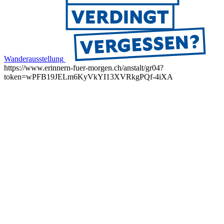
Wanderausstellung
https://www.erinnern-fuer-morgen.ch/anstalt/gr04?
token=wPFB19JELm6KyVkYI13XVRkgPQf-4iXA