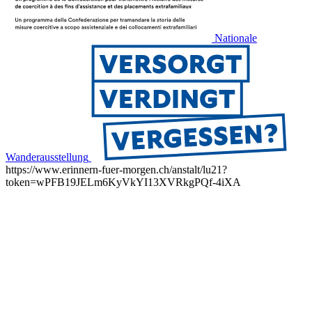
Nationale
Wanderausstellung
https://www.erinnern-fuer-morgen.ch/anstalt/lu21?
token=wPFB19JELm6KyVkYI13XVRkgPQf-4iXA