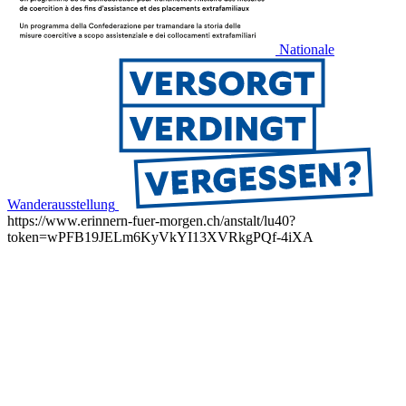
Nationale
Wanderausstellung
https://www.erinnern-fuer-morgen.ch/anstalt/lu40?
token=wPFB19JELm6KyVkYI13XVRkgPQf-4iXA