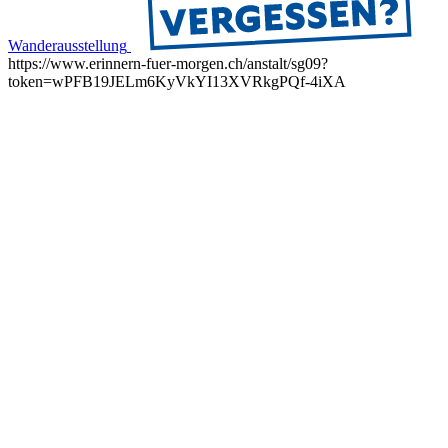
Wanderausstellung
https://www.erinnern-fuer-morgen.ch/anstalt/sg09?
token=wPFB19JELm6KyVkYI13XVRkgPQf-4iXA