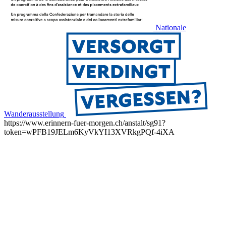
Nationale
Wanderausstellung
https://www.erinnern-fuer-morgen.ch/anstalt/sg91?
token=wPFB19JELm6KyVkYI13XVRkgPQf-4iXA