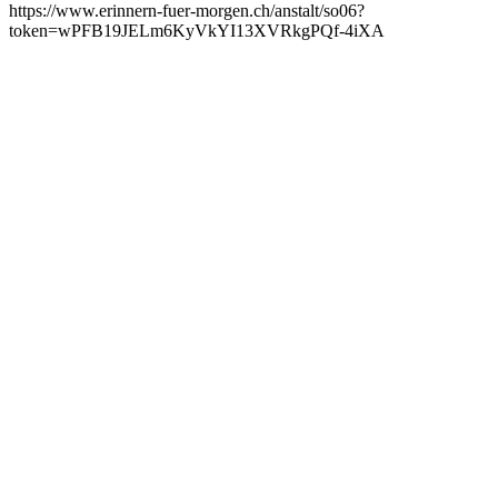
https://www.erinnern-fuer-morgen.ch/anstalt/so06?
token=wPFB19JELm6KyVkYI13XVRkgPQf-4iXA