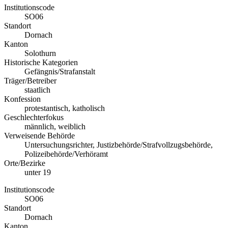
Institutionscode
SO06
Standort
Dornach
Kanton
Solothurn
Historische Kategorien
Gefängnis/Strafanstalt
Träger/Betreiber
staatlich
Konfession
protestantisch, katholisch
Geschlechterfokus
männlich, weiblich
Verweisende Behörde
Untersuchungsrichter, Justizbehörde/Strafvollzugsbehörde,
Polizeibehörde/Verhöramt
Orte/Bezirke
unter 19
Institutionscode
SO06
Standort
Dornach
Kanton