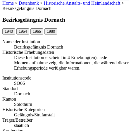
Home
>
Datenbank
>
Historische Anstalts- und Heimlandschaft
>
Bezirksgefängnis Dornach
Bezirksgefängnis Dornach
1940
1954
1965
1980
Name der Institution
Bezirksgefängnis Dornach
Historische Erhebungsdaten
Diese Institution erscheint in 4 Erhebung(en). Jede
Momentaufnahme zeigt die Informationen, die während dieser
Erhebungsperiode verfügbar waren.
Institutionscode
SO06
Standort
Dornach
Kanton
Solothurn
Historische Kategorien
Gefängnis/Strafanstalt
Träger/Betreiber
staatlich
Konfession