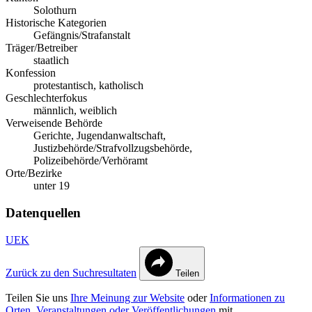
Solothurn
Historische Kategorien
Gefängnis/Strafanstalt
Träger/Betreiber
staatlich
Konfession
protestantisch, katholisch
Geschlechterfokus
männlich, weiblich
Verweisende Behörde
Gerichte, Jugendanwaltschaft,
Justizbehörde/Strafvollzugsbehörde,
Polizeibehörde/Verhöramt
Orte/Bezirke
unter 19
Datenquellen
UEK
Zurück zu den Suchresultaten
Teilen
Teilen Sie uns
Ihre Meinung zur Website
oder
Informationen zu
Orten, Veranstaltungen oder Veröffentlichungen
mit.