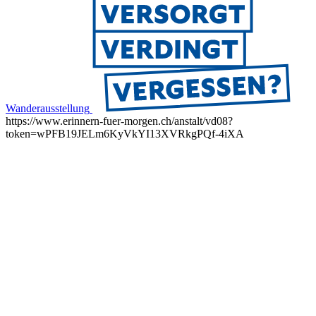
Wanderausstellung
https://www.erinnern-fuer-morgen.ch/anstalt/vd08?
token=wPFB19JELm6KyVkYI13XVRkgPQf-4iXA