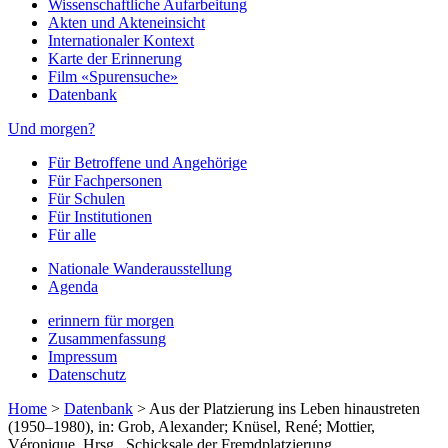
Wissenschaftliche Aufarbeitung
Akten und Akteneinsicht
Internationaler Kontext
Karte der Erinnerung
Film «Spurensuche»
Datenbank
Und morgen?
Für Betroffene und Angehörige
Für Fachpersonen
Für Schulen
Für Institutionen
Für alle
Nationale Wanderausstellung
Agenda
erinnern für morgen
Zusammenfassung
Impressum
Datenschutz
Home
>
Datenbank
>
Aus der Platzierung ins Leben hinaustreten
(1950–1980), in: Grob, Alexander; Knüsel, René; Mottier,
Véronique, Hrsg., Schicksale der Fremdplatzierung.