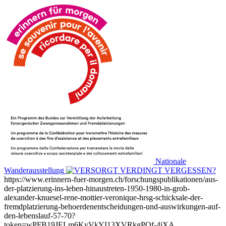
Nationale
Wanderausstellung
https://www.erinnern-fuer-morgen.ch/forschungspublikationen/aus-
der-platzierung-ins-leben-hinaustreten-1950-1980-in-grob-
alexander-knuesel-rene-mottier-veronique-hrsg-schicksale-der-
fremdplatzierung-behoerdenentscheidungen-und-auswirkungen-auf-
den-lebenslauf-57-70?
token=wPFB19JELm6KyVkYI13XVRkgPQf-4iXA