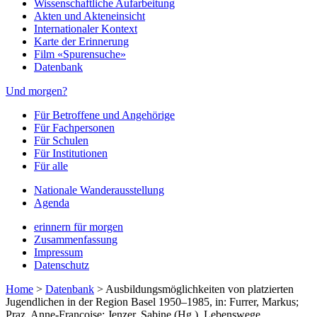
Wissenschaftliche Aufarbeitung
Akten und Akteneinsicht
Internationaler Kontext
Karte der Erinnerung
Film «Spurensuche»
Datenbank
Und morgen?
Für Betroffene und Angehörige
Für Fachpersonen
Für Schulen
Für Institutionen
Für alle
Nationale Wanderausstellung
Agenda
erinnern für morgen
Zusammenfassung
Impressum
Datenschutz
Home
>
Datenbank
>
Ausbildungsmöglichkeiten von platzierten
Jugendlichen in der Region Basel 1950–1985, in: Furrer, Markus;
Praz, Anne-Françoise; Jenzer, Sabine (Hg.), Lebenswege