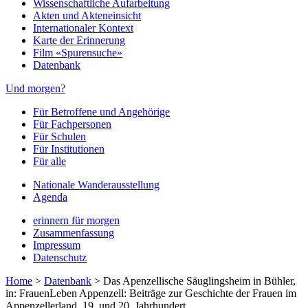
Wissenschaftliche Aufarbeitung
Akten und Akteneinsicht
Internationaler Kontext
Karte der Erinnerung
Film «Spurensuche»
Datenbank
Und morgen?
Für Betroffene und Angehörige
Für Fachpersonen
Für Schulen
Für Institutionen
Für alle
Nationale Wanderausstellung
Agenda
erinnern für morgen
Zusammenfassung
Impressum
Datenschutz
Home
>
Datenbank
>
Das Apenzellische Säuglingsheim in Bühler,
in: FrauenLeben Appenzell: Beiträge zur Geschichte der Frauen im
Appenzellerland, 19. und 20. Jahrhundert