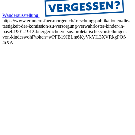
Wanderausstellung
https://www.erinnern-fuer-morgen.ch/forschungspublikationen/die-
taetigkeit-der-komission-zu-versorgung-verwahrloster-kinder-in-
basel-1901-1912-buergerliche-versus-proletarische-vorstellungen-
von-kindeswohl?token=wPFB19JELm6KyVkYI13XVRkgPQf-
4iXA