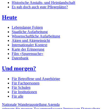
Historische Anstalts- und Heimlandschaft
Es gab doch auch gute Pflegeplätze?
Heute
Lebenslange Folgen
Staatliche Aufarbeitung
Wissenschaftliche Aufarbeitung
Akten und Akteneinsicht
Internationaler Kontext
Karte der Erinnerung
Film «Spurensuche»
Datenbank
Und morgen?
Für Betroffene und Angehörige
Für Fachpersonen
Für Schulen
Für Institutionen
Für alle
Nationale Wanderausstellung
Agenda
erinnern für morgen
Zusammenfassung
Impressum
Datenschutz