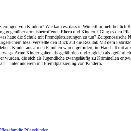
atzierungen von Kindern? Wie kam es, dass in Winterthur mehrheitlich 
g gegenüber armutsbetroffenen Eltern und Kindern? Ging es den Pflege
 was hatte die Schule mit Fremdplatzierungen zu tun? Zeitgenössische
erlichem Ideal verstellte den Blick auf die Realität: Mit dem Fabrikl
eben. Kinder aus armen Familien waren gefordert, im Haushalt mit an
erwegs. Arme Kinder galten als ‹gefährdet› und zugleich als ‹gefährlic
 wurden, die sich als Jugendliche zwangsläufig zu Kriminellen entwicke
 Plan – unter anderem mit Fremdplatzierung von Kindern.
Pflegefamilie
Pflegekinder