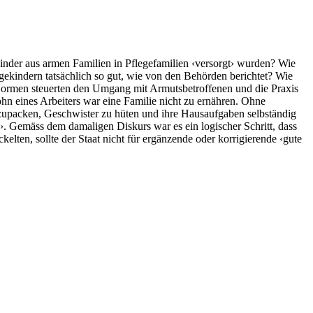
Kinder aus armen Familien in Pflegefamilien ‹versorgt› wurden? Wie
kindern tatsächlich so gut, wie von den Behörden berichtet? Wie
 Normen steuerten den Umgang mit Armutsbetroffenen und die Praxis
ohn eines Arbeiters war eine Familie nicht zu ernähren. Ohne
zupacken, Geschwister zu hüten und ihre Hausaufgaben selbständig
h›. Gemäss dem damaligen Diskurs war es ein logischer Schritt, dass
lten, sollte der Staat nicht für ergänzende oder korrigierende ‹gute