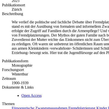
2025
Publikationsort
Zürich
Beschreibung
Wie verlief die politische und fachliche Debatte über Fremdpl
stand es mit der Ausübung von formalem und informellem Zwan
erfolgte der Zugriff auf Familien durch die Armenpflege? Und
von Fremdplatzierungen. Der Mythos der guten Familie nach bürg
Zuverdienst der Mutter reichte das Einkommen nicht zum Überl
zu erledigen. Oft waren sie unbetreut im öffentlichen Raum unt
aus armen Kleinkindern ‹verwahrloste› Schülerinnen und Schüler
Erziehung› besorgt sein. Hier trat die Jugendfürsorge auf den
Publikationsform
Monographie
Forschungsort
Winterthur
Zeitraum
1900-1939
Dokumente & Links
Open Access
Themen
Fürsorgerische Zwangsmassnahmen
Fremdplatzierung
Kinder