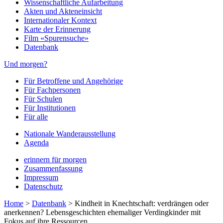
Wissenschaftliche Aufarbeitung
Akten und Akteneinsicht
Internationaler Kontext
Karte der Erinnerung
Film «Spurensuche»
Datenbank
Und morgen?
Für Betroffene und Angehörige
Für Fachpersonen
Für Schulen
Für Institutionen
Für alle
Nationale Wanderausstellung
Agenda
erinnern für morgen
Zusammenfassung
Impressum
Datenschutz
Home
>
Datenbank
>
Kindheit in Knechtschaft: verdrängen oder
anerkennen? Lebensgeschichten ehemaliger Verdingkinder mit
Fokus auf ihre Ressourcen