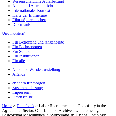
Wissenschaftliche Aufarbeitung
Akten und Akteneinsicht
Internationaler Kontext
Karte der Erinnerung
Film «Spurensuche»
Datenbank
Und morgen?
Für Betroffene und Angehörige
Für Fachpersonen
Für Schulen
Für Institutionen
Für alle
Nationale Wanderausstellung
Agenda
erinnern für morgen
Zusammenfassung
Impressum
Datenschutz
Home
>
Datenbank
>
Labor Recruitment and Coloniality in the
Agricultural Sector: On Plantation Archives, Underclassing, and
Postcolonial Masculinities in Switzerland, in: Critical Sociology,