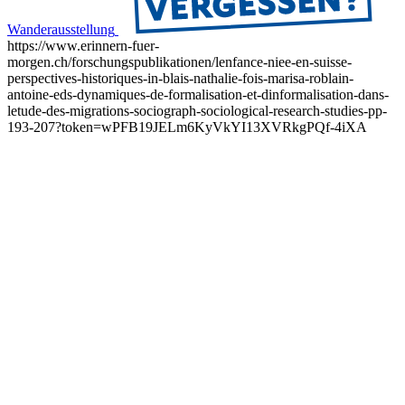
Wanderausstellung
https://www.erinnern-fuer-
morgen.ch/forschungspublikationen/lenfance-niee-en-suisse-
perspectives-historiques-in-blais-nathalie-fois-marisa-roblain-
antoine-eds-dynamiques-de-formalisation-et-dinformalisation-dans-
letude-des-migrations-sociograph-sociological-research-studies-pp-
193-207?token=wPFB19JELm6KyVkYI13XVRkgPQf-4iXA