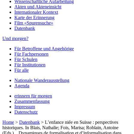
Wissenschaftliche Aufarbeitung
Akten und Akteneinsicht
Internationaler Kontext
Karte der Erinnerung
Film «Spurensuche»
Datenbank
Und morgen?
Für Betroffene und Angehörige
Für Fachpersonen
Für Schulen
Für Institutionen
Für alle
Nationale Wanderausstellung
Agenda
erinnern für morgen
Zusammenfassung
Impressum
Datenschutz
Home
>
Datenbank
>
L’enfance niée en Suisse : perspectives
historiques. In Blais, Nathalie; Fois, Marisa; Roblain, Antoine
(Eds.), . Dynamiques de formalisation et d’informalisation dans