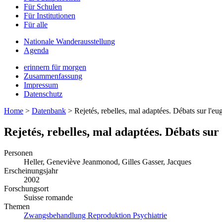
Für Schulen
Für Institutionen
Für alle
Nationale Wanderausstellung
Agenda
erinnern für morgen
Zusammenfassung
Impressum
Datenschutz
Home
>
Datenbank
>
Rejetés, rebelles, mal adaptées. Débats sur l'eu
Rejetés, rebelles, mal adaptées. Débats sur 
Personen
Heller, Geneviève
Jeanmonod, Gilles
Gasser, Jacques
Erscheinungsjahr
2002
Forschungsort
Suisse romande
Themen
Zwangsbehandlung
Reproduktion
Psychiatrie