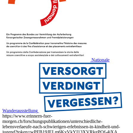
Nationale
Wanderausstellung
https://www.erinnern-fuer-
morgen.ch/forschungspublikationen/unterschiedliche-
lebensverlaeufe-nach-schwierigen-erlebnissen-in-kindheit-und-
jugend?token=wPFB19JELm6KyVkYI13XVRkgPQf-4iXA