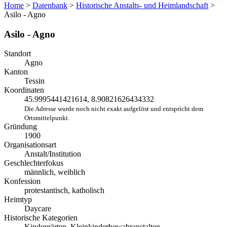
Home
>
Datenbank
>
Historische Anstalts- und Heimlandschaft
>
Asilo - Agno
Asilo - Agno
Standort
Agno
Kanton
Tessin
Koordinaten
45.9995441421614, 8.90821626434332
Die Adresse wurde noch nicht exakt aufgelöst und entspricht dem
Ortsmittelpunkt.
Gründung
1900
Organisationsart
Anstalt/Institution
Geschlechterfokus
männlich, weiblich
Konfession
protestantisch, katholisch
Heimtyp
Daycare
Historische Kategorien
Kindergärten, Kleinkinderbewahranstalten,