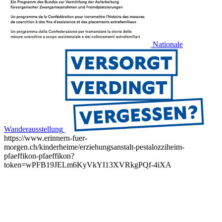
Nationale
Wanderausstellung
https://www.erinnern-fuer-
morgen.ch/kinderheime/erziehungsanstalt-pestalozziheim-
pfaeffikon-pfaeffikon?
token=wPFB19JELm6KyVkYI13XVRkgPQf-4iXA