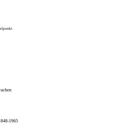
telpunkt.
wachen
 1848-1965