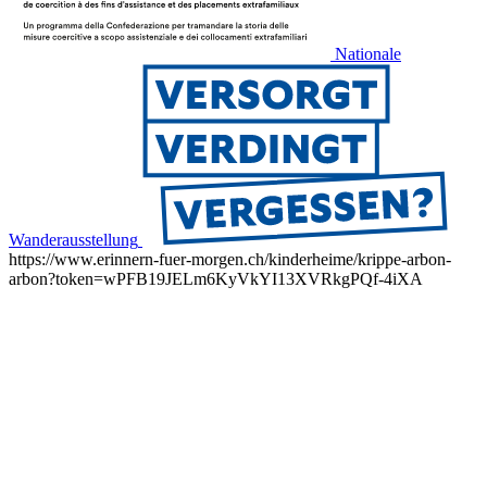
Nationale
Wanderausstellung
https://www.erinnern-fuer-morgen.ch/kinderheime/krippe-arbon-
arbon?token=wPFB19JELm6KyVkYI13XVRkgPQf-4iXA