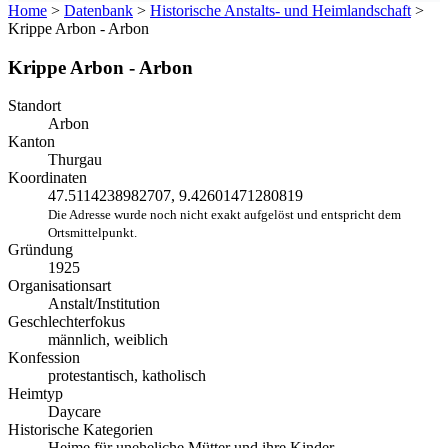
Home
>
Datenbank
>
Historische Anstalts- und Heimlandschaft
>
Krippe Arbon - Arbon
Krippe Arbon - Arbon
Standort
Arbon
Kanton
Thurgau
Koordinaten
47.5114238982707, 9.42601471280819
Die Adresse wurde noch nicht exakt aufgelöst und entspricht dem
Ortsmittelpunkt.
Gründung
1925
Organisationsart
Anstalt/Institution
Geschlechterfokus
männlich, weiblich
Konfession
protestantisch, katholisch
Heimtyp
Daycare
Historische Kategorien
Heime für uneheliche Mütter und ihre Kinder