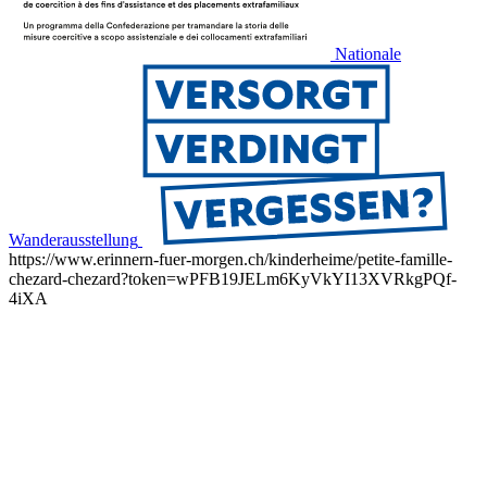
Nationale
Wanderausstellung
https://www.erinnern-fuer-morgen.ch/kinderheime/petite-famille-
chezard-chezard?token=wPFB19JELm6KyVkYI13XVRkgPQf-
4iXA