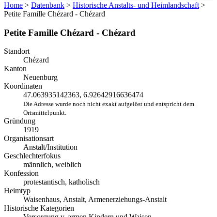
Home
>
Datenbank
>
Historische Anstalts- und Heimlandschaft
>
Petite Famille Chézard - Chézard
Petite Famille Chézard - Chézard
Standort
Chézard
Kanton
Neuenburg
Koordinaten
47.063935142363, 6.92642916636474
Die Adresse wurde noch nicht exakt aufgelöst und entspricht dem
Ortsmittelpunkt.
Gründung
1919
Organisationsart
Anstalt/Institution
Geschlechterfokus
männlich, weiblich
Konfession
protestantisch, katholisch
Heimtyp
Waisenhaus, Anstalt, Armenerziehungs-Anstalt
Historische Kategorien
Versorgung v. armen Kindern und Waisen