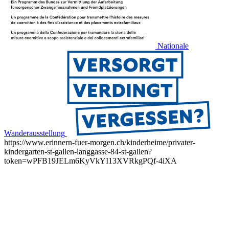
Nationale
Wanderausstellung
https://www.erinnern-fuer-morgen.ch/kinderheime/privater-
kindergarten-st-gallen-langgasse-84-st-gallen?
token=wPFB19JELm6KyVkYI13XVRkgPQf-4iXA