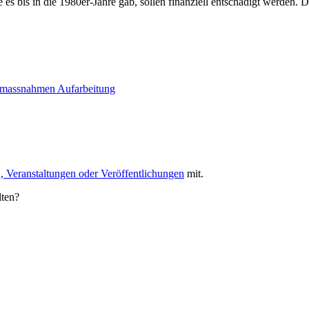
 bis in die 1980er-Jahre gab, sollen finanziell entschädigt werden. D
gsmassnahmen
Aufarbeitung
, Veranstaltungen oder Veröffentlichungen
mit.
lten?