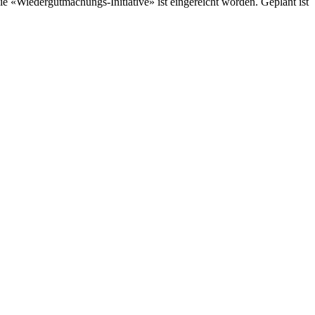
ie «Wiedergutmachungs-Initiative» ist eingereicht worden. Geplant ist