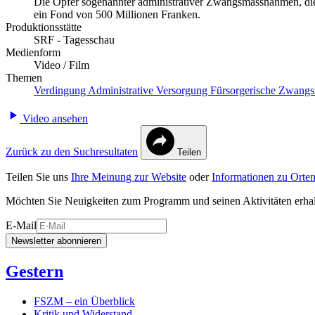
Die Opfer sogenannter administrativer Zwangsmassnahmen, die es
ein Fond von 500 Millionen Franken.
Produktionsstätte
SRF - Tagesschau
Medienform
Video / Film
Themen
Verdingung
Administrative Versorgung
Fürsorgerische Zwan
Video ansehen
Zurück zu den Suchresultaten
Teilen
Teilen Sie uns
Ihre Meinung zur Website
oder
Informationen zu Orten
Möchten Sie Neuigkeiten zum Programm und seinen Aktivitäten erha
E-Mail
Newsletter abonnieren
Gestern
FSZM – ein Überblick
Kritik und Widerstand