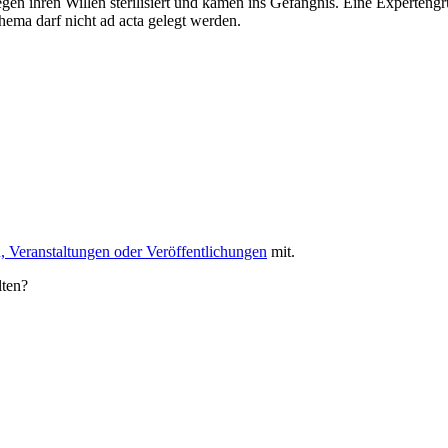
n ihren Willen sterilisiert und kamen ins Gefängnis. Eine Expertengru
ema darf nicht ad acta gelegt werden.
, Veranstaltungen oder Veröffentlichungen
mit.
lten?