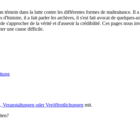
un témoin dans la lutte contre les différentes formes de maltraitance. Il
s d'histoire, il a fait parler les archives, il s'est fait avocat de quelques-
t de s'approcher de la vérité et d'asseoir la crédibilité. Ces pages nous 
er une cause difficile.
itung
, Veranstaltungen oder Veröffentlichungen
mit.
lten?