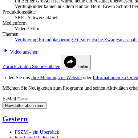
Im Berner Grossen Rat wurde heute ein Postulat überwiesen, das
Verdingkinder kamen aus dem Kanton Bern. Erwin Schmid beri
Produktionsstätte
SRF - Schweiz aktuell
Medienform
Video / Film
Themen
Verdingung
Fremdplatzierung
Fürsorgerische Zwangsmassna
Video ansehen
Zurück zu den Suchresultaten
Teilen
Teilen Sie uns
Ihre Meinung zur Website
oder
Informationen zu Orten
Möchten Sie Neuigkeiten zum Programm und seinen Aktivitäten erha
E-Mail
Newsletter abonnieren
Gestern
FSZM – ein Überblick
Kritik und Widerstand