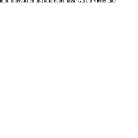
on untersuchen und aufarbeiten lässt. Gut ein Viertel aller