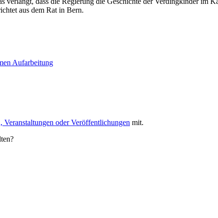
 verlangt, dass die Regierung die Geschichte der Verdingkinder im Kant
chtet aus dem Rat in Bern.
hmen
Aufarbeitung
, Veranstaltungen oder Veröffentlichungen
mit.
lten?