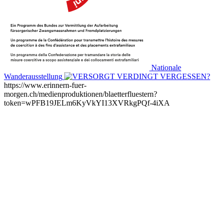
Nationale
Wanderausstellung
https://www.erinnern-fuer-
morgen.ch/medienproduktionen/blaetterfluestern?
token=wPFB19JELm6KyVkYI13XVRkgPQf-4iXA