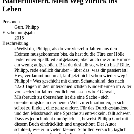
Blätterflüstern. Mein Weg zurück ins
Leben
Personen
Gurt, Philipp
Erscheinungsjahr
2015
Beschreibung
»Weißt du, Philipp, als du vor vierzehn Jahren aus den
Heimen rausgekommen bist, da hast du die Türe zur Hölle
leider einen Spaltbreit aufgelassen, aber auch die zum Himmel
ein wenig aufgestoßen. Bist du deshalb so, wie du bist? Bitte,
Philipp, rede endlich darüber – über das, was dir passiert ist!
Hey, verdammt nochmal, lauf jetzt nicht schon wieder weg!
Philipp!« Was geschieht mit einem Schattenkind, das nach
4220 Tagen in den unterschiedlichsten Kinderheimen im Alter
von sechzehn Jahren endlich entlassen wird? Gewalt,
Missbrauch zu überstehen ist die eine Sache - sich
orientierungslos in der neuen Welt zurechtzufinden, ja sich
selbst zu finden, eine ganz andere. Für das Durchgestandene
und den Missbrauch eine Sprache zu entwickeln, fällt schwer.
Dass es jedoch nicht unmöglich ist, beweist Philipp Gurt mit
diesem Buch eindrücklich und ungeschönt. Der Autor
schildert, wie er in vielen kleinen Schritten versucht, täglich