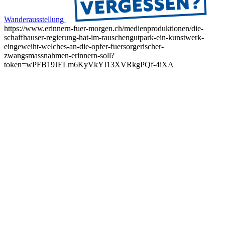
Wanderausstellung
https://www.erinnern-fuer-morgen.ch/medienproduktionen/die-
schaffhauser-regierung-hat-im-rauschengutpark-ein-kunstwerk-
eingeweiht-welches-an-die-opfer-fuersorgerischer-
zwangsmassnahmen-erinnern-soll?
token=wPFB19JELm6KyVkYI13XVRkgPQf-4iXA