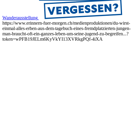
Wanderausstellung
https://www.erinnern-fuer-morgen.ch/medienproduktionen/du-wirst-
einmal-alles-erben-aus-dem-tagebuch-eines-fremdplatzierten-jungen-
man-braucht-oft-ein-ganzes-leben-um-seine-jugend-zu-begreifen...?
token=wPFB19JELm6KyVkYI13XVRkgPQf-4iXA