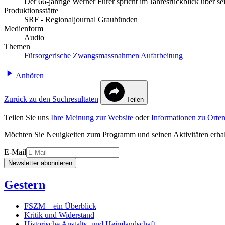
Der 66-jährige Werner Fürer spricht im Jahresrückblick über se
Produktionsstätte
SRF - Regionaljournal Graubünden
Medienform
Audio
Themen
Fürsorgerische Zwangsmassnahmen
Aufarbeitung
Anhören
Zurück zu den Suchresultaten
Teilen
Teilen Sie uns
Ihre Meinung zur Website
oder
Informationen zu Orten
Möchten Sie Neuigkeiten zum Programm und seinen Aktivitäten erha
E-Mail
Newsletter abonnieren
Gestern
FSZM – ein Überblick
Kritik und Widerstand
Historische Anstalts- und Heimlandschaft