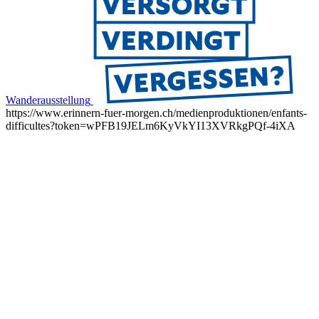
Wanderausstellung
https://www.erinnern-fuer-morgen.ch/medienproduktionen/enfants-
difficultes?token=wPFB19JELm6KyVkYI13XVRkgPQf-4iXA