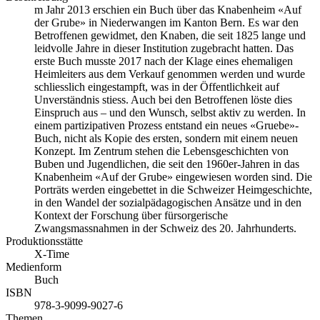
m Jahr 2013 erschien ein Buch über das Knabenheim «Auf
der Grube» in Niederwangen im Kanton Bern. Es war den
Betroffenen gewidmet, den Knaben, die seit 1825 lange und
leidvolle Jahre in dieser Institution zugebracht hatten. Das
erste Buch musste 2017 nach der Klage eines ehemaligen
Heimleiters aus dem Verkauf genommen werden und wurde
schliesslich eingestampft, was in der Öffentlichkeit auf
Unverständnis stiess. Auch bei den Betroffenen löste dies
Einspruch aus – und den Wunsch, selbst aktiv zu werden. In
einem partizipativen Prozess entstand ein neues «Gruebe»-
Buch, nicht als Kopie des ersten, sondern mit einem neuen
Konzept. Im Zentrum stehen die Lebensgeschichten von
Buben und Jugendlichen, die seit den 1960er-Jahren in das
Knabenheim «Auf der Grube» eingewiesen worden sind. Die
Porträts werden eingebettet in die Schweizer Heimgeschichte,
in den Wandel der sozialpädagogischen Ansätze und in den
Kontext der Forschung über fürsorgerische
Zwangsmassnahmen in der Schweiz des 20. Jahrhunderts.
Produktionsstätte
X-Time
Medienform
Buch
ISBN
978-3-9099-9027-6
Themen